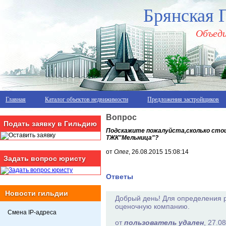
Брянская 
Объеди
Главная
Каталог объектов недвижимости
Предложения застройщиков
Вопрос
Подать заявку в Гильдию
Подскажите пожалуйста,сколько стои
ТЖК"Мельница"?
от
Олег
, 26.08.2015 15:08:14
Задать вопрос юристу
Ответы
Новости гильдии
Добрый день! Для определения р
оценочную компанию.
Смена IP-адреса
от
пользователь удален
, 27.0