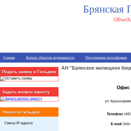
Брянская 
Объеди
Главная
Каталог объектов недвижимости
Предложения застройщиков
АН "Брянское жилищное бюр
Подать заявку в Гильдию
Офис 
Задать вопрос юристу
ул. Красноарме
Новости гильдии
Телефон:
(483
Смена IP-адреса
E-mail:
bhb-