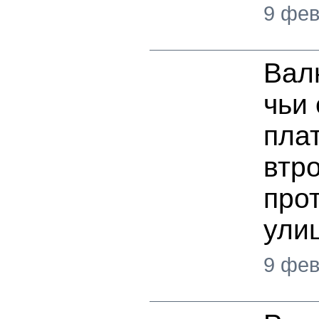
9 фев
Вал
чьи
пла
втр
про
ули
9 фев