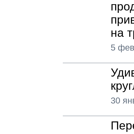
про
при
на т
5 фев
Уди
кру
30 ян
Пер