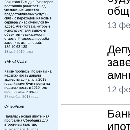
Брянская Гильдия Риэлторов
постоянно работает над
общ
увеличение качества
предоставляемых услуг. В
связи с переходом на новые
сервера у нас сменился IP-
13 фе
адрес. Агентствам, которые
используют для выгрузки
объектов недвижимости
старые IP-адреса, просьба
заменить их на новый:
Деп
185.10.63.135
13 май 2019 года
зав
БАНКИ CLUB
амн
Какие прогнозы по ценам на
недвижимость давали
эксперты до начала 2018
года. Какими будут цены на
12 фе
недвижимость в 2019 году
прогноз аналитиков.
27 ноября 2018 года
СуперРиэлт
Бан
Началась новая ипотечная
программа Сбербанка для
ипот
вторичных квартир.
26 ноября 2018 года