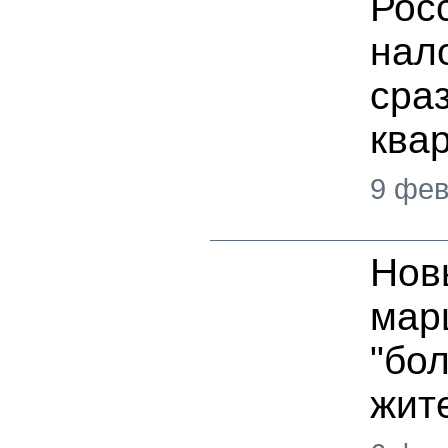
Рос
нал
сраз
ква
9 фев
Нов
мар
"бо
жит