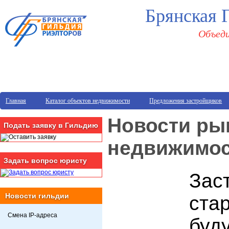
Брянская 
Объеди
Главная
Каталог объектов недвижимости
Предложения застройщиков
Новости ры
Подать заявку в Гильдию
недвижимо
Задать вопрос юристу
Зас
Новости гильдии
ста
Смена IP-адреса
буд