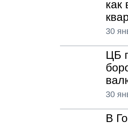
как
ква
30 ян
ЦБ 
боро
вал
30 ян
В Г