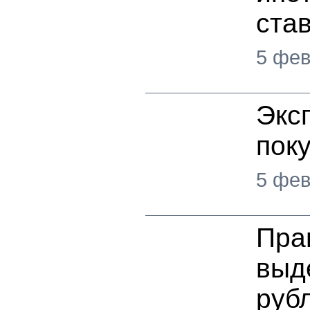
ста
5 фев
Экс
пок
5 фев
Пра
выд
руб