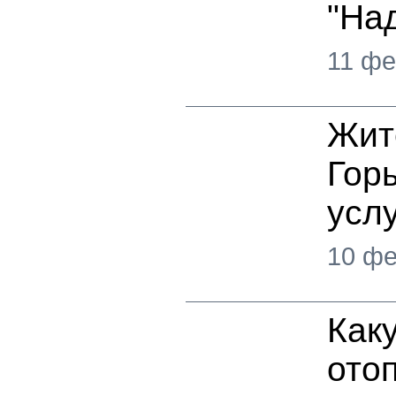
"На
11 фе
Жит
Гор
услу
10 фе
Как
ото