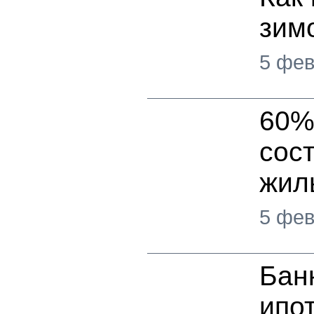
зим
5 фев
60%
сос
жил
5 фев
Бан
ипот