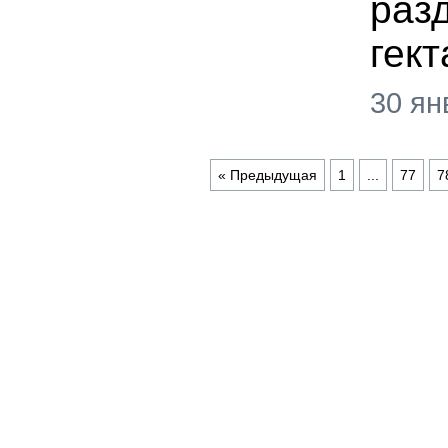
раз
гек
30 ян
« Предыдущая
1
...
77
7