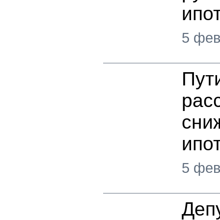
ипо
5 фев
Пут
рас
сни
ипо
5 фев
Деп