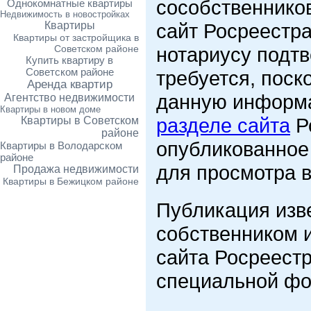
сособственников
Однокомнатные квартиры
Недвижимость в новостройках
Квартиры
сайт Росреестра
Квартиры от застройщика в
Советском районе
нотариусу подтв
Купить квартиру в
Советском районе
требуется, поск
Аренда квартир
данную информ
Агентство недвижимости
Квартиры в новом доме
разделе сайта
Ро
Квартиры в Советском
районе
опубликованное
Квартиры в Володарском
районе
для просмотра в
Продажа недвижимости
Квартиры в Бежицком районе
Публикация изв
собственником и
сайта Росреест
специальной ф