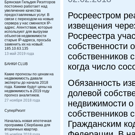
Брянская Гильдия Риэлторов
постоянно работает над
увеличение качества
Росреестром ре
предоставляемых услуг. В
связи с переходом на новые
извещения чере
сервера у нас сменился IP-
адрес. Агентствам, которые
используют для выгрузки
Росреестра уча
объектов недвижимости
старые IP-адреса, просьба
собственности о
заменить их на новый:
185.10.63.135
собственников с
13 май 2019 года
когда число сос
БАНКИ CLUB
Какие прогнозы по ценам на
недвижимость давали
Обязанность изв
эксперты до начала 2018
года. Какими будут цены на
долевой собстве
недвижимость в 2019 году
прогноз аналитиков.
27 ноября 2018 года
недвижимости о
СуперРиэлт
собственников 
Началась новая ипотечная
Гражданским ко
программа Сбербанка для
вторичных квартир.
Федерации. В н
26 ноября 2018 года