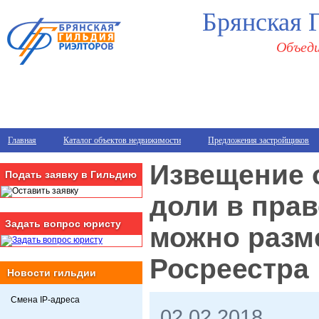
Брянская 
Объеди
Главная
Каталог объектов недвижимости
Предложения застройщиков
Извещение 
Подать заявку в Гильдию
доли в прав
Задать вопрос юристу
можно разме
Росреестра
Новости гильдии
Смена IP-адреса
02.02.2018