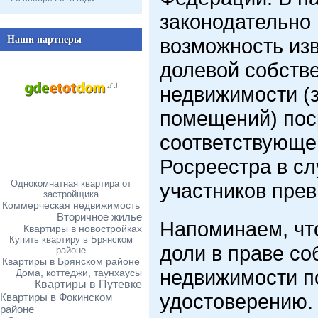
законодательно
Наши партнеры
возможность изв
долевой собстве
недвижимости (
помещений) пос
соответствующе
Росреестра в сл
Однокомнатная квартира от
участников пре
застройщика
Коммерческая недвижимость
Вторичное жилье
Напоминаем, чт
Квартиры в новостройках
Купить квартиру в Брянском
доли в праве со
районе
Квартиры в Брянском районе
недвижимости п
Дома, коттеджи, таунхаусы
Квартиры в Путевке
удостоверению.
Квартиры в Фокинском
районе