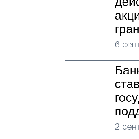
дей
акц
гра
6 сен
Бан
став
гос
под
2 сен