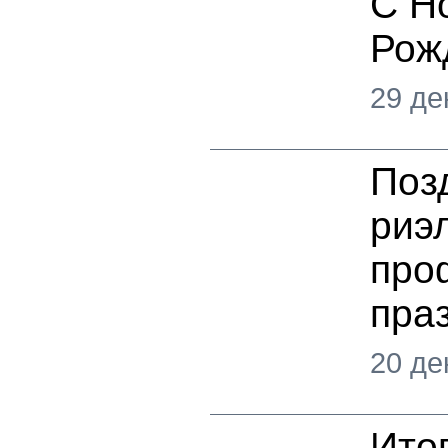
С Н
Рож
29 де
Поз
риэ
про
пра
20 де
Ито