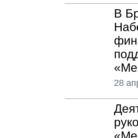
В Б
Наб
фин
под
«Ме
28 ап
Дея
рук
«Ме