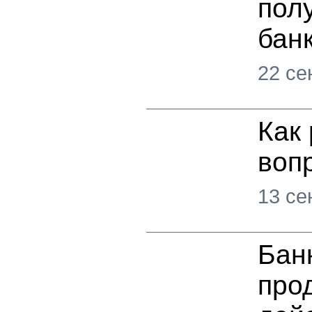
пол
бан
22 се
Как
воп
13 се
Бан
про