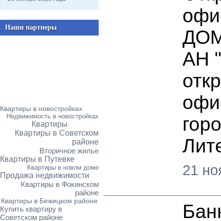
офи
Наши партнеры
ДОМ
АН 
отк
офи
Квартиры в новостройках
Недвижимость в новостройках
горо
Квартиры
Квартиры в Советском
Лит
районе
Вторичное жилье
Квартиры в Путевке
21 но
Квартиры в новом доме
Продажа недвижимости
Квартиры в Фокинском
районе
Квартиры в Бежицком районе
Бан
Купить квартиру в
Советском районе