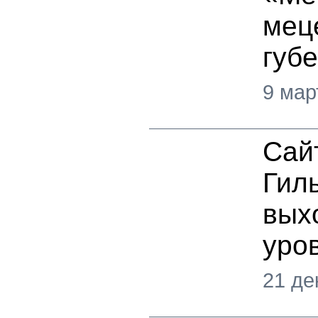
мец
губ
9 мар
Сай
Гил
вых
уро
21 де