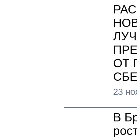
РА
НОВ
ЛУ
ПРЕ
ОТ 
СБЕ
23 но
В Б
рос