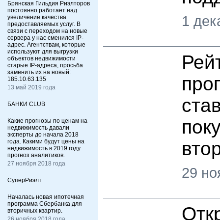
Брянская Гильдия Риэлторов
постоянно работает над
1 дек
увеличение качества
предоставляемых услуг. В
связи с переходом на новые
сервера у нас сменился IP-
адрес. Агентствам, которые
используют для выгрузки
Рей
объектов недвижимости
старые IP-адреса, просьба
заменить их на новый:
про
185.10.63.135
13 май 2019 года
ста
БАНКИ CLUB
пок
Какие прогнозы по ценам на
недвижимость давали
эксперты до начала 2018
года. Какими будут цены на
вто
недвижимость в 2019 году
прогноз аналитиков.
27 ноября 2018 года
29 но
СуперРиэлт
Началась новая ипотечная
программа Сбербанка для
Отк
вторичных квартир.
26 ноября 2018 года