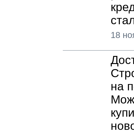
кре
ста
18 но
Дос
Стр
на 
Мож
купи
нов