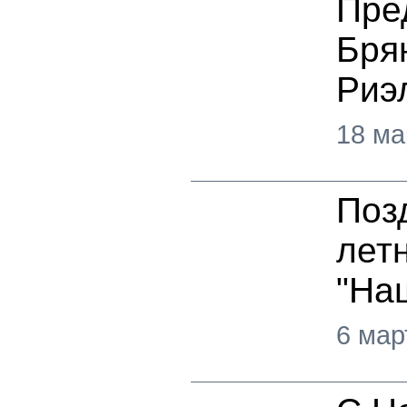
Пре
Бря
Риэ
18 ма
Поз
лет
"На
6 мар