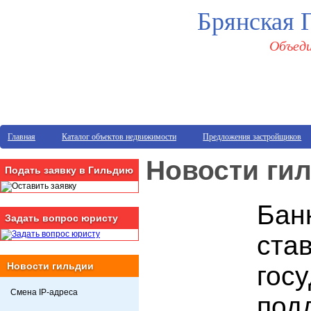
Брянская 
Объеди
Главная
Каталог объектов недвижимости
Предложения застройщиков
Новости ги
Подать заявку в Гильдию
Бан
Задать вопрос юристу
став
Новости гильдии
гос
Смена IP-адреса
под