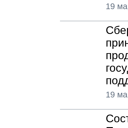
19 ма
Сбе
при
про
гос
под
19 ма
Сос