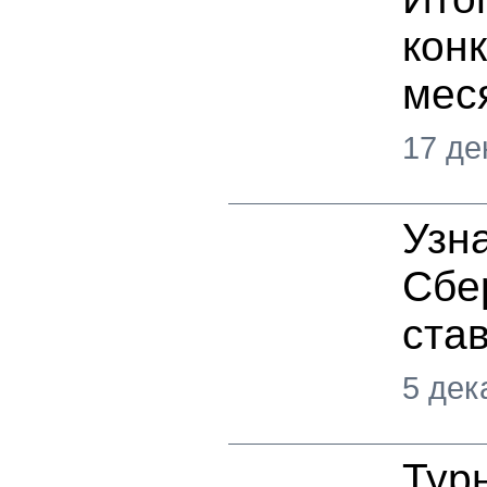
кон
мес
17 де
Узн
Сбе
став
5 дек
Тур