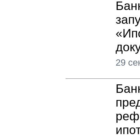
Бан
зап
«Ип
док
29 се
Бан
пре
реф
ипот