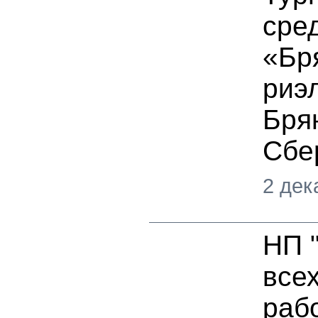
сре
«Бр
риэ
Бря
Сбе
2 дек
НП 
все
раб